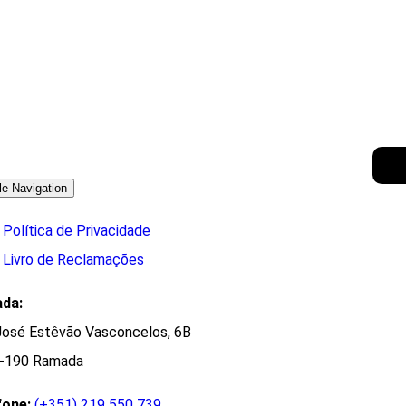
le Navigation
Política de Privacidade
Livro de Reclamações
da:
José Estêvão Vasconcelos, 6B
-190 Ramada
fone:
(+351) 219 550 739