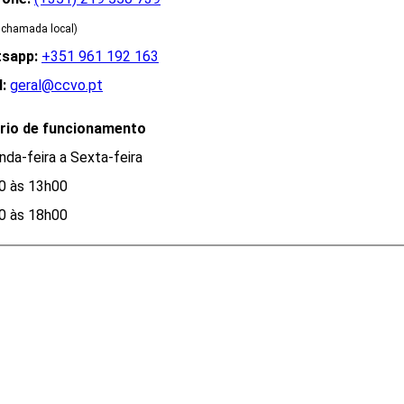
 chamada local)
sapp:
+351 961 192 163
:
geral@ccvo.pt
rio de funcionamento
da-feira a Sexta-feira
0 às 13h00
0 às 18h00