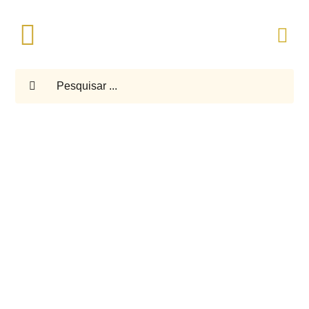
Skip
to
Toggle
content
Navigation
Pesquisar
ARMAÇÕES E ÓCULOS DE SOL
LENTES OFTÁLMICAS
SAÚDE OCULAR
BAIXA VISÃO
ASSISTÊNCIAS