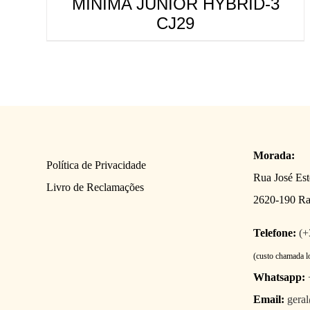
MINIMA JUNIOR HYBRID-3
CJ29
Morada:
Política de Privacidade
Rua José Es
Livro de Reclamações
2620-190 R
Telefone:
(+
(custo chamada l
Whatsapp:
Email:
gera