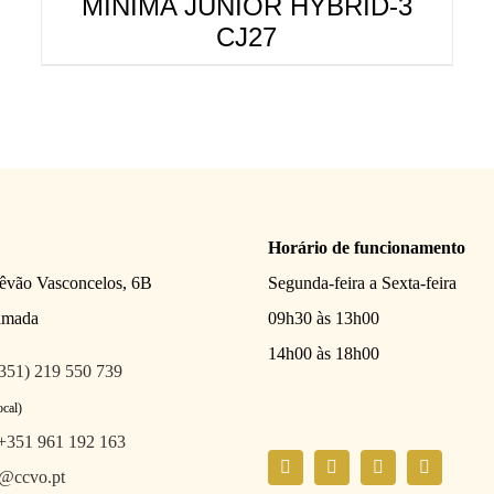
MINIMA JUNIOR HYBRID-3
CJ27
Horário de funcionamento
têvão Vasconcelos, 6B
Segunda-feira a Sexta-feira
amada
09h30 às 13h00
14h00 às 18h00
351) 219 550 739
ocal)
+351 961 192 163
l@ccvo.pt