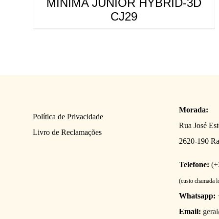
MINIMA JUNIOR HYBRID-3D
CJ29
Morada:
Política de Privacidade
Rua José Es
Livro de Reclamações
2620-190 R
Telefone:
(+
(custo chamada l
Whatsapp:
Email:
gera