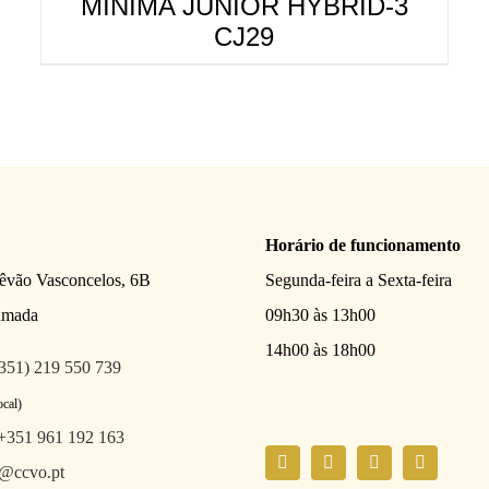
MINIMA JUNIOR HYBRID-3
CJ29
Horário de funcionamento
têvão Vasconcelos, 6B
Segunda-feira a Sexta-feira
amada
09h30 às 13h00
14h00 às 18h00
351) 219 550 739
ocal)
+351 961 192 163
l@ccvo.pt