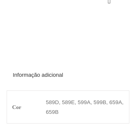
Informação adicional
589D, 589E, 599A, 599B, 659A,
Cor
659B