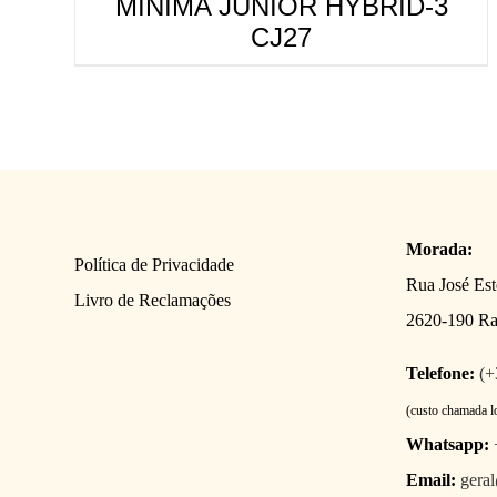
MINIMA JUNIOR HYBRID-3
CJ27
Morada:
Política de Privacidade
Rua José Es
Livro de Reclamações
2620-190 R
Telefone:
(+
(custo chamada l
Whatsapp:
Email:
gera