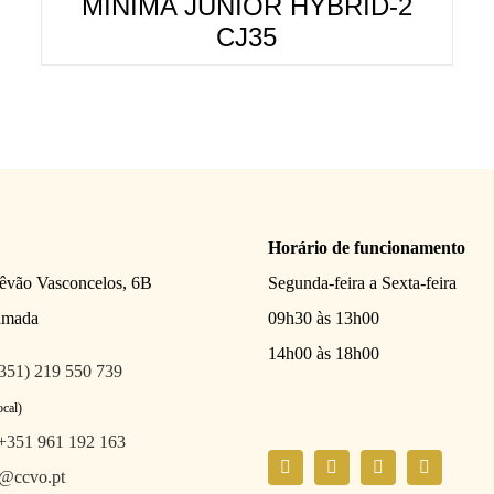
MINIMA JUNIOR HYBRID-2
CJ35
Horário de funcionamento
têvão Vasconcelos, 6B
Segunda-feira a Sexta-feira
amada
09h30 às 13h00
14h00 às 18h00
351) 219 550 739
ocal)
+351 961 192 163
l@ccvo.pt