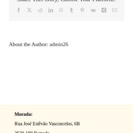
Facebook
X
Reddit
LinkedIn
WhatsApp
Tumblr
Pinterest
Vk
Xing
Email
(necessá
mas
não
publicad
About the Author:
admin26
Morada:
Rua José Estêvão Vasconcelos, 6B