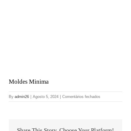
CATÁLOGOS
EQUIPA
Moldes Minima
em
By
admin26
|
Agosto 5, 2024
|
Comentários fechados
Moldes
Minima
Share This Story, Choose Your Platform!