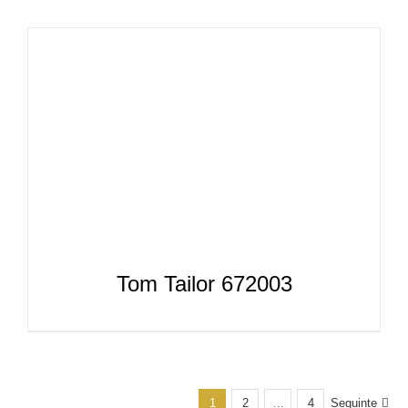
Tom Tailor 672003
1
2
…
4
Seguinte